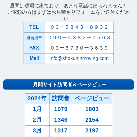
昼間は現場に出ており、あまり電話に出られません！
ご依頼の方はまずはお見積もりフォームをご送付くださ
い！
TEL
０３ー５８４３ー８９３２
０９０ー４３８２ー７５６３
担当携帯
FAX
０３ー６７３０ー３６３９
Mail
info@shokuninmoving.com
月間サイト訪問者＆ページビュー
2024年
訪問者
ページビュー
1月
1079
1803
2月
1346
2154
3月
1317
2197