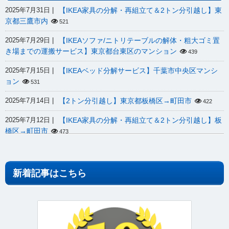
京都三鷹市内
521
【IKEAソファ/ニトリテーブルの解体・粗大ゴミ置
2025年7月29日
き場までの運搬サービス】東京都台東区のマンション
439
【IKEAベッド分解サービス】千葉市中央区マンシ
2025年7月15日
ョン
531
【2トン分引越し】東京都板橋区→町田市
2025年7月14日
422
【IKEA家具の分解・再組立て＆2トン分引越し】板
2025年7月12日
橋区→町田市
473
【ベッド、デスクの分解・再組立て＆2トン分引越
2025年7月9日
し】豊島区→港区
402
新着記事はこちら
【IKEA家具の分解・再組立て＆2トン分引越し】神
2025年7月5日
奈川県川崎市→市内
379
【IKEAロフトベッド再組立サービス】東京都品川
2025年6月30日
区マンション
439
【IKEAロフトベッド分解サービス】東京都品川区
2025年6月29日