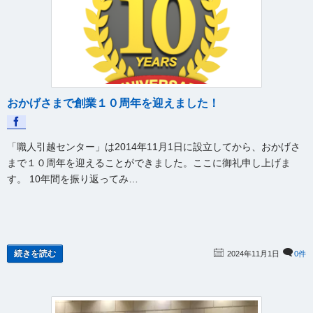
マンション
387
【IKEA家具の分解・再組立て＆2トン分引越し】埼
2025年6月20日
玉県さいたま市→市内
415
【IKEA BRIMNES ブリムネス デイベッド 分解・再
2025年6月10日
おかげさまで創業１０周年を迎えました！
組立て＆2トン分引越し】東京都調布市→調布市
561
【家具組立て代行サービス】埼玉県川口市でのベッ
2025年5月26日
「職人引越センター」は2014年11月1日に設立してから、おかげさ
ドの新規組み立て
451
まで１０周年を迎えることができました。ここに御礼申し上げま
す。 10年間を振り返ってみ…
【IKEA SVÄRTA スヴェルタ ベッド 解体・不用品回
2025年5月24日
収サービス】東京都豊島区の一戸建て
550
【家具組立て代行サービス】埼玉県川口市での
2025年5月23日
LOWYA（ロウヤ）家具組み立て
477
続きを読む
2024年11月1日
0件
【IKEA PAX ワードローブ 解体サービス】埼玉県桶
2025年5月21日
川市のマンション
470
【IKEA TRYSIL トリスィル ベッド 再組立サービ
2025年5月3日
ス】東京都武蔵野市一戸建て
427