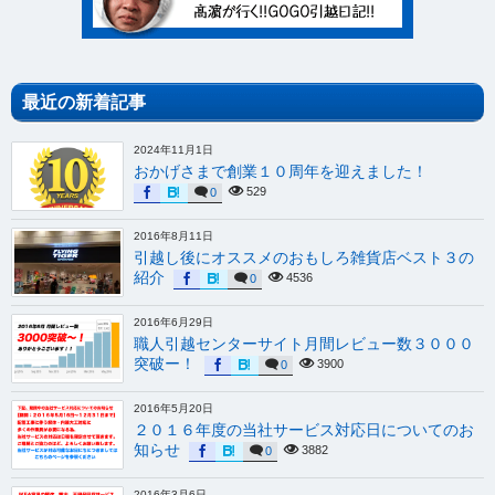
最近の新着記事
2024年11月1日
おかげさまで創業１０周年を迎えました！
529
0
2016年8月11日
引越し後にオススメのおもしろ雑貨店ベスト３の
紹介
4536
0
2016年6月29日
職人引越センターサイト月間レビュー数３０００
突破ー！
3900
0
2016年5月20日
２０１６年度の当社サービス対応日についてのお
知らせ
3882
0
2016年3月6日
IKEA家具の解体・搬出・不用品回収サービス開
始！
4523
0