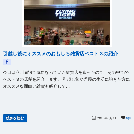
【IKEA SMÅSTAD スモースタード ロフトベッド 解
2025年5月1日
体・不用品回収サービス】東京都港区のマンション
575
【IKEA PAX ワードローブ 再組立サービス】埼玉県
2025年4月25日
蓮田市の一戸建て
471
【IKEA PAX ワードローブ 解体・不用品回収サービ
2025年4月22日
引越し後にオススメのおもしろ雑貨店ベスト３の紹介
ス】東京都三鷹市のマンション
619
【IKEA PAX ワードローブ 分解サービス】千葉県市
2025年4月17日
今日は立川周辺で気になっていた雑貨店を巡ったので、その中での
川市マンション
466
ベスト３の店舗を紹介します。 引越し後や普段の生活に飽きた方に
【IKEA SONGESAND ソンゲサンド ベッド 再組立
2025年4月16日
オススメな面白い雑貨も紹介して…
サービス】東京都大田区アパート
516
【IKEAブリムネス ワードローブ 分解・引越・再組
2025年4月14日
立て】千葉県四街道市→東京都葛飾区
494
続きを読む
2016年8月11日
0件
【IKEA HEMNES ヘムネス デイベッド 分解・引
2025年4月13日
越・再組立て】東京都目黒区→東京都練馬区
789
【IKEA PAX ワードローブ 再組立サービス】東京都
2025年4月6日
新宿区マンション
520