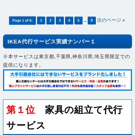
次のページ »
Page 1 of 9:
1
2
3
4
5
...
9
【IKEA PAX ワードローブ 分解サービス】東京都新
2025年4月1日
宿区マンション
549
IKEA代行サービス実績ナンバー１
※本サービスは東京都,千葉県,神奈川県,埼玉県限定での
提供になります。
第１位
家具の組立て代行
サービス