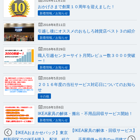
2024年11月1日
おかげさまで創業１０周年を迎えました！
新着情報／お知らせ
2016年8月11日
引越し後にオススメのおもしろ雑貨店ベスト３の紹介
新着情報／お知らせ
2016年6月29日
職人引越センターサイト月間レビュー数３０００突破
ー！
新着情報／お知らせ
2016年5月20日
２０１６年度の当社サービス対応日についてのお知ら
せ
その他
2016年3月6日
IKEA家具の解体・搬出・不用品回収サービス開始！
新着情報／お知らせ
【IKEA家具の解体・回収サービス】
【IKEAおまかせパック】東京
都新宿区でのIKEA購入、配送、組立
千葉県鎌ヶ谷市の一戸建て