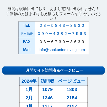
昼間は現場に出ており、あまり電話に出られません！
ご依頼の方はまずはお見積もりフォームをご送付くださ
い！
TEL
０３ー５８４３ー８９３２
０９０ー４３８２ー７５６３
担当携帯
FAX
０３ー６７３０ー３６３９
Mail
info@shokuninmoving.com
月間サイト訪問者＆ページビュー
2024年
訪問者
ページビュー
1月
1079
1803
2月
1346
2154
3月
1317
2197