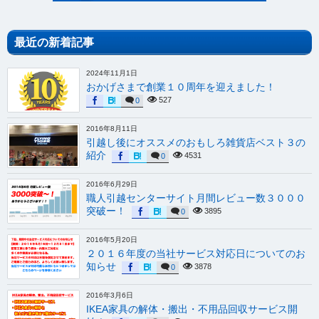
最近の新着記事
2024年11月1日
おかげさまで創業１０周年を迎えました！
527
0
2016年8月11日
引越し後にオススメのおもしろ雑貨店ベスト３の
紹介
4531
0
2016年6月29日
職人引越センターサイト月間レビュー数３０００
突破ー！
3895
0
2016年5月20日
２０１６年度の当社サービス対応日についてのお
知らせ
3878
0
2016年3月6日
IKEA家具の解体・搬出・不用品回収サービス開