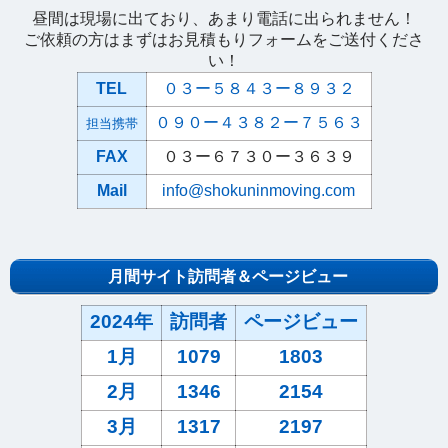
昼間は現場に出ており、あまり電話に出られません！
ご依頼の方はまずはお見積もりフォームをご送付くださ
い！
TEL
０３ー５８４３ー８９３２
０９０ー４３８２ー７５６３
担当携帯
FAX
０３ー６７３０ー３６３９
Mail
info@shokuninmoving.com
月間サイト訪問者＆ページビュー
2024年
訪問者
ページビュー
1月
1079
1803
2月
1346
2154
3月
1317
2197