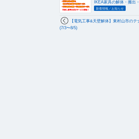
IKEA家具の解体・搬
新着情報／お知らせ
【電気工事&天壁解体】東村山市のテ
(7/3〜8/5)