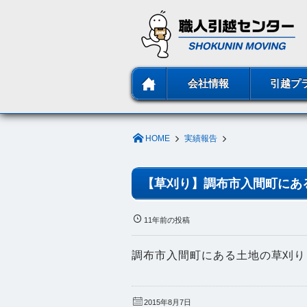
ホーム
会社情報
引越プ
HOME
実績報告
【草刈り】調布市入間町にある土地
11年前の投稿
調布市入間町にある土地の草刈り（
2015年8月7日