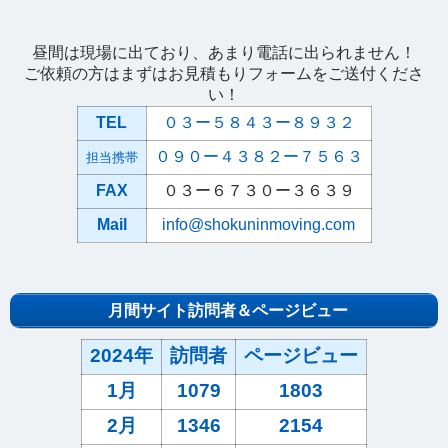
昼間は現場に出ており、あまり電話に出られません！
ご依頼の方はまずはお見積もりフォームをご送付くださ
い！
TEL
０３ー５８４３ー８９３２
０９０ー４３８２ー７５６３
担当携帯
FAX
０３ー６７３０ー３６３９
Mail
info@shokuninmoving.com
月間サイト訪問者＆ページビュー
2024年
訪問者
ページビュー
1月
1079
1803
2月
1346
2154