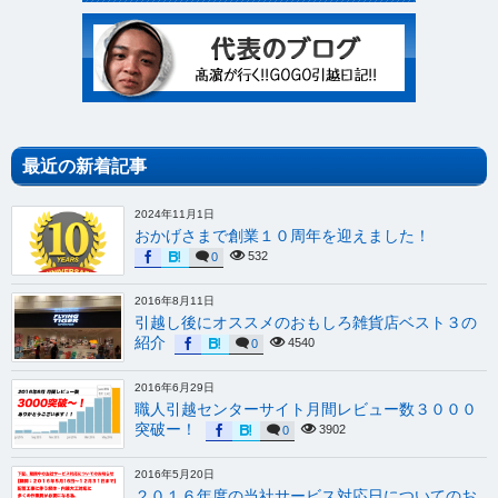
最近の新着記事
2024年11月1日
おかげさまで創業１０周年を迎えました！
532
0
2016年8月11日
引越し後にオススメのおもしろ雑貨店ベスト３の
紹介
4540
0
2016年6月29日
職人引越センターサイト月間レビュー数３０００
突破ー！
3902
0
2016年5月20日
２０１６年度の当社サービス対応日についてのお