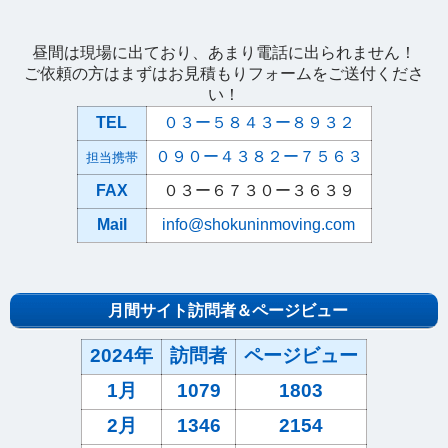
昼間は現場に出ており、あまり電話に出られません！
ご依頼の方はまずはお見積もりフォームをご送付くださ
い！
TEL
０３ー５８４３ー８９３２
０９０ー４３８２ー７５６３
担当携帯
FAX
０３ー６７３０ー３６３９
Mail
info@shokuninmoving.com
月間サイト訪問者＆ページビュー
2024年
訪問者
ページビュー
1月
1079
1803
2月
1346
2154