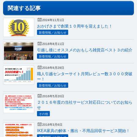
関連する記事
2024年11月1日
おかげさまで創業１０周年を迎えました！
新着情報／お知らせ
2016年8月11日
引越し後にオススメのおもしろ雑貨店ベスト３の紹介
新着情報／お知らせ
2016年6月29日
職人引越センターサイト月間レビュー数３０００突破
ー！
新着情報／お知らせ
2016年5月20日
２０１６年度の当社サービス対応日についてのお知ら
せ
その他
2016年3月6日
IKEA家具の解体・搬出・不用品回収サービス開始！