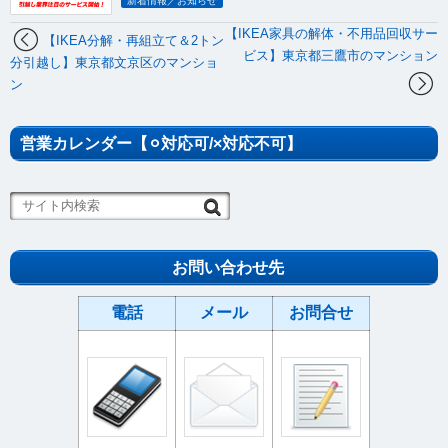
新着情報／お知らせ
【IKEA家具の解体・不用品回収サー
【IKEA分解・再組立て＆2トン
ビス】東京都三鷹市のマンション
分引越し】東京都文京区のマンショ
ン
営業カレンダー【⚪︎対応可/×対応不可】
お問い合わせ先
電話
メール
お問合せ