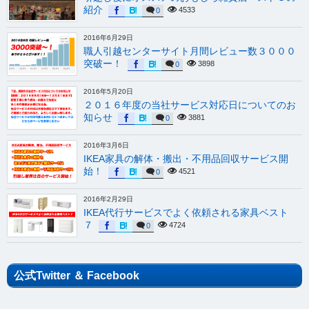
紹介
4533
0
2016年6月29日
職人引越センターサイト月間レビュー数３０００
突破ー！
3898
0
2016年5月20日
２０１６年度の当社サービス対応日についてのお
知らせ
3881
0
2016年3月6日
IKEA家具の解体・搬出・不用品回収サービス開
始！
4521
0
2016年2月29日
IKEA代行サービスでよく依頼される家具ベスト
７
4724
0
公式Twitter ＆ Facebook