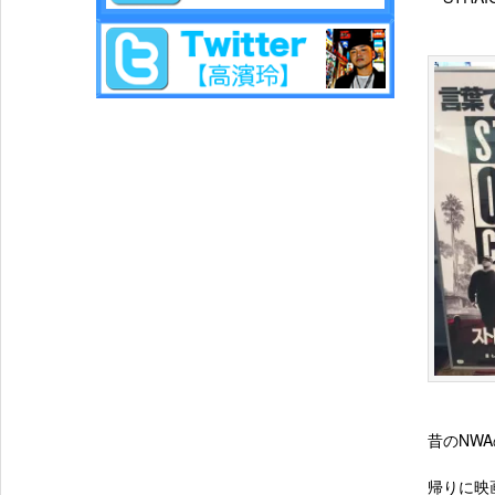
昔のNW
帰りに映