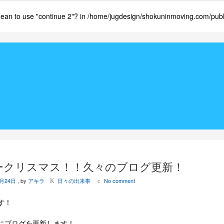
 mean to use "continue 2"? in
/home/jugdesign/shokuninmoving.com/public
ークリスマス！！久々のブログ更新！
2月24日
, by
アキラ
日々の出来事
No comment
K
c
す！
にブログを更新します！