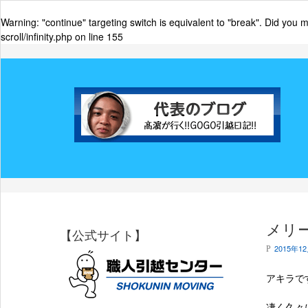
Warning
: "continue" targeting switch is equivalent to "break". Did you
scroll/infinity.php
on line
155
メリ
【公式サイト】
2015年1
P
アキラで
凄く久々