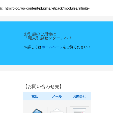
_html/blog/wp-content/plugins/jetpack/modules/infinite-
お引越のご用命は
「職人引越センター」へ！
≫詳しくは
ホームページ
をご覧ください！
【お問い合わせ先】
電話
メール
お問合せ