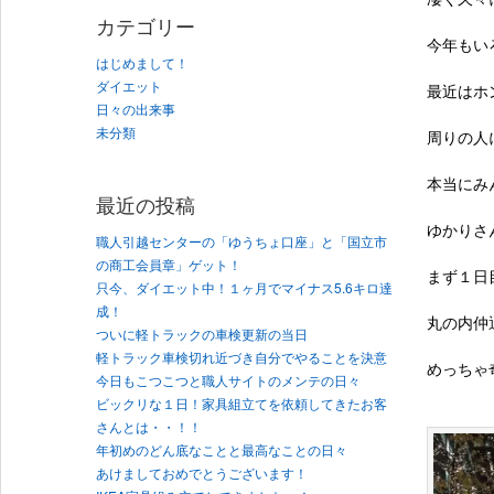
カテゴリー
今年もい
はじめまして！
ダイエット
最近はホ
日々の出来事
未分類
周りの人
本当にみ
最近の投稿
ゆかりさ
職人引越センターの「ゆうちょ口座」と「国立市
の商工会員章」ゲット！
まず１日
只今、ダイエット中！１ヶ月でマイナス5.6キロ達
成！
丸の内仲
ついに軽トラックの車検更新の当日
軽トラック車検切れ近づき自分でやることを決意
めっちゃ
今日もこつこつと職人サイトのメンテの日々
ビックリな１日！家具組立てを依頼してきたお客
さんとは・・！！
年初めのどん底なことと最高なことの日々
あけましておめでとうございます！