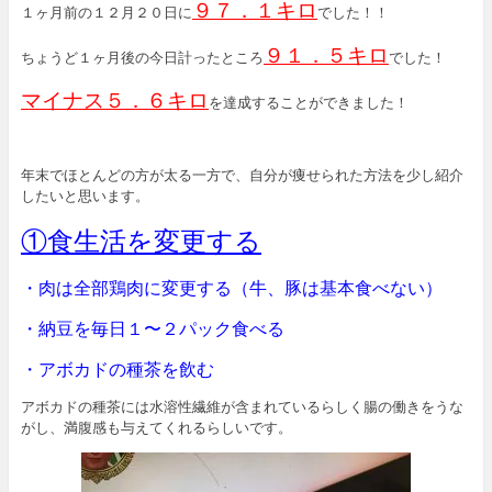
９７．１キロ
１ヶ月前の１２月２０日に
でした！！
９１．５キロ
ちょうど１ヶ月後の今日計ったところ
でした！
マイナス５．６キロ
を達成することができました！
年末でほとんどの方が太る一方で、自分が痩せられた方法を少し紹介
したいと思います。
①食生活を変更する
・肉は全部鶏肉に変更する（牛、豚は基本食べない）
・納豆を毎日１〜２パック食べる
・アボカドの種茶を飲む
アボカドの種茶には水溶性繊維が含まれているらしく腸の働きをうな
がし、満腹感も与えてくれるらしいです。