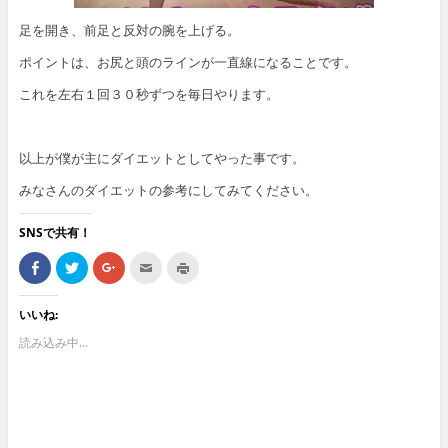
足を開き、前足と反対の腕を上げる。
ポイントは、お尻と頭のラインが一直線になることです。
これを左右１回３０秒ずつを毎日やります。
以上が僕が主にダイエットとしてやった事です。
みなさんのダイエットの参考にしてみてください。
SNSで共有！
F
ク
ク
ク
ク
a
リ
リ
リ
リ
c
ッ
ッ
ッ
ッ
e
ク
ク
ク
ク
b
し
し
し
し
いいね:
o
て
て
て
て
o
T
G
友
印
読み込み中...
k
w
o
達
刷
で
i
o
へ
(
共
t
g
メ
新
有
t
l
ー
し
(
e
e
ル
い
新
r
+
で
ウ
し
で
で
送
ィ
い
共
共
信
ン
ウ
有
有
(
ド