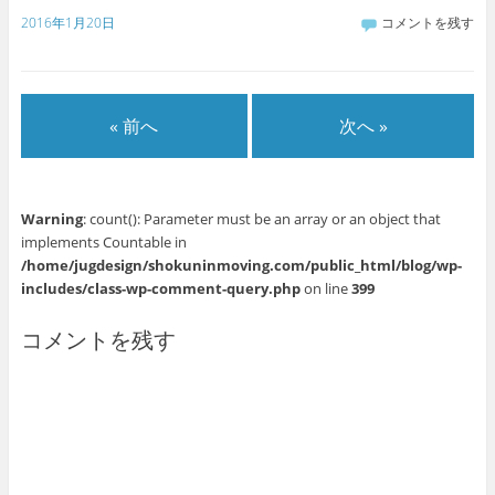
ィ
(
(
新
ウ
2016年1月20日
コメントを残す
ン
新
新
し
で
ド
し
し
い
開
ウ
い
い
ウ
き
で
ウ
ウ
ィ
ま
開
ィ
ィ
ン
す
き
ン
ン
ド
)
ま
ド
ド
ウ
す
ウ
ウ
で
« 前へ
次へ »
)
で
で
開
開
開
き
き
き
ま
ま
ま
す
す
す
)
)
)
Warning
: count(): Parameter must be an array or an object that
implements Countable in
/home/jugdesign/shokuninmoving.com/public_html/blog/wp-
includes/class-wp-comment-query.php
on line
399
コメントを残す