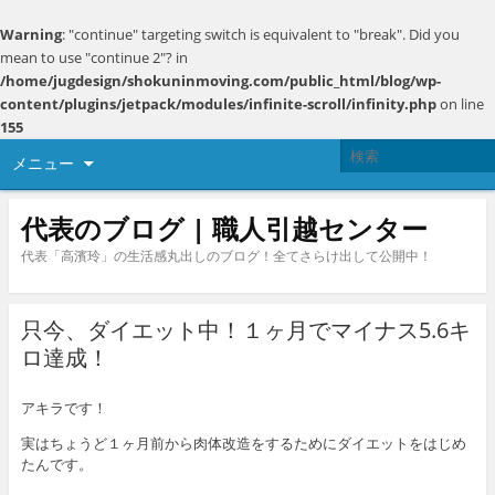
Warning
: "continue" targeting switch is equivalent to "break". Did you
mean to use "continue 2"? in
/home/jugdesign/shokuninmoving.com/public_html/blog/wp-
content/plugins/jetpack/modules/infinite-scroll/infinity.php
on line
155
メニュー
代表のブログ | 職人引越センター
代表「高濱玲」の生活感丸出しのブログ！全てさらけ出して公開中！
只今、ダイエット中！１ヶ月でマイナス5.6キ
ロ達成！
アキラです！
実はちょうど１ヶ月前から肉体改造をするためにダイエットをはじめ
たんです。