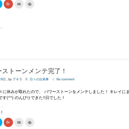
ク
ク
ク
ク
リ
リ
リ
リ
ッ
ッ
ッ
ッ
ク
ク
ク
ク
し
し
し
し
て
て
て
て
T
G
友
印
.
w
o
達
刷
i
o
へ
(
t
g
メ
新
t
l
ー
し
e
e
ル
い
r
+
で
ウ
で
で
送
ィ
共
共
信
ン
有
有
(
ド
(
(
新
ウ
新
新
し
で
し
し
い
開
い
い
ウ
き
ーストーンメンテ完了！
ウ
ウ
ィ
ま
ィ
ィ
ン
す
月9日
, by
アキラ
日々の出来事
No comment
ン
ン
ド
)
K
c
ド
ド
ウ
ウ
ウ
で
で
で
開
々に休みが取れたので、 パワーストーンをメンテしました！ キレイに
開
開
き
き
き
ま
です(^^) のんびりできた1日でした！
ま
ま
す
す
す
)
)
)
有！
ク
ク
ク
ク
リ
リ
リ
リ
ッ
ッ
ッ
ッ