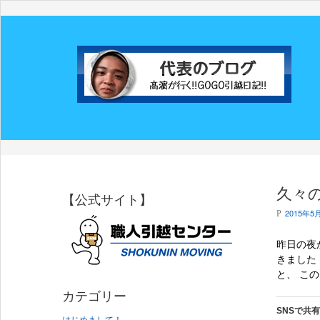
久々
【公式サイト】
2015年5
P
昨日の夜
きました
と、 この
カテゴリー
SNSで共
はじめまして！