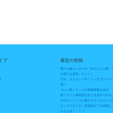
イブ
最近の投稿
職人引越センターの「ゆうちょ口座」
の商工会員章」ゲット！
月
只今、ダイエット中！１ヶ月でマイナス
成！
ついに軽トラックの車検更新の当日
軽トラック車検切れ近づき自分でやる
今日もこつこつと職人サイトのメンテ
ビックリな１日！家具組立てを依頼し
さんとは・・！！