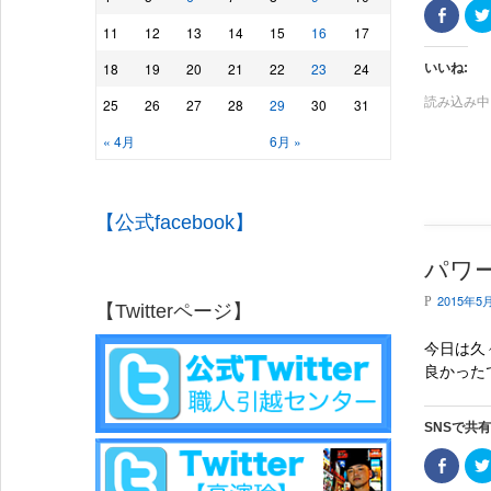
F
a
11
12
13
14
15
16
17
c
e
b
18
19
20
21
22
23
24
いいね:
o
o
読み込み中..
25
26
27
28
29
30
31
k
で
共
« 4月
6月 »
有
(
新
し
い
ウ
【公式facebook】
ィ
ン
ド
ウ
パワ
で
開
2015年5
き
P
【Twitterページ】
ま
す
)
今日は久
良かった
SNSで共
F
a
c