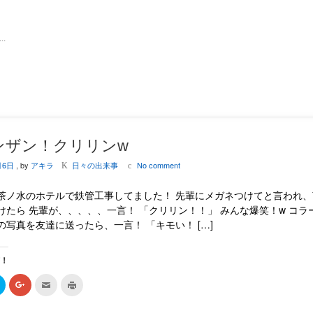
ク
ク
ク
ク
し
し
し
し
て
て
て
て
T
G
友
印
.
w
o
達
刷
i
o
へ
(
t
g
メ
新
t
l
ー
し
e
e
ル
い
r
+
で
ウ
で
で
送
ィ
共
共
信
ン
有
有
(
ド
(
(
新
ウ
新
新
し
で
し
し
い
開
い
い
ウ
き
ンザン！クリリンw
ウ
ウ
ィ
ま
ィ
ィ
ン
す
月6日
, by
アキラ
日々の出来事
No comment
ン
ン
ド
)
K
c
ド
ド
ウ
ウ
ウ
で
で
で
開
茶ノ水のホテルで鉄管工事してました！ 先輩にメガネつけてと言われ、
開
開
き
き
き
ま
けたら 先輩が、、、、、一言！ 「クリリン！！」 みんな爆笑！w コラ
ま
ま
す
の写真を友達に送ったら、一言！ 「キモい！ […]
す
す
)
)
)
有！
ク
ク
ク
ク
リ
リ
リ
リ
ッ
ッ
ッ
ッ
ク
ク
ク
ク