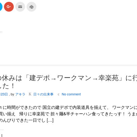
ク
ク
ク
ク
リ
リ
リ
リ
ッ
ッ
ッ
ッ
ク
ク
ク
ク
し
し
し
し
て
て
て
て
T
G
友
印
.
w
o
達
刷
i
o
へ
(
t
g
メ
新
t
l
ー
し
e
e
ル
い
r
+
で
ウ
で
で
送
ィ
共
共
信
ン
有
有
(
ド
(
(
新
ウ
新
新
し
で
し
し
い
開
い
い
ウ
き
の休みは「建デポ→ワークマン→幸楽苑」に
ウ
ウ
ィ
ま
ィ
ィ
ン
す
した！
ン
ン
ド
)
ド
ド
ウ
ウ
ウ
で
月23日
, by
アキラ
日々の出来事
No comment
K
c
で
で
開
開
開
き
き
き
ま
々に時間ができたので 国立の建デポで内装道具を揃えて、 ワークマンに
ま
ま
す
す
す
)
買い揃え 帰りに幸楽苑で 担々麺&半チャーハン食ってきたっす！ うま
)
)
のんびりできた一日でし […]
有！