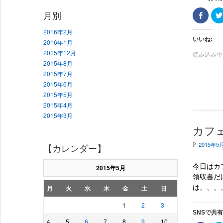
F
月別
a
c
2016年2月
e
b
いいね:
2016年1月
o
o
2015年12月
読み込み中..
k
で
2015年8月
共
2015年7月
有
(
2015年6月
新
し
2015年5月
い
ウ
2015年4月
ィ
2015年3月
ン
ド
ウ
カフ
で
開
2015年5
き
P
【カレンダー】
ま
す
)
今日はカ
2015年5月
領収書だ
は、、、、
月
火
水
木
金
土
日
1
2
3
SNSで共
4
5
6
7
8
9
10