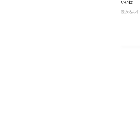
b
いいね:
o
o
読み込み中..
k
で
共
有
(
新
し
い
ウ
ィ
ン
ド
ウ
で
開
き
ま
す
)