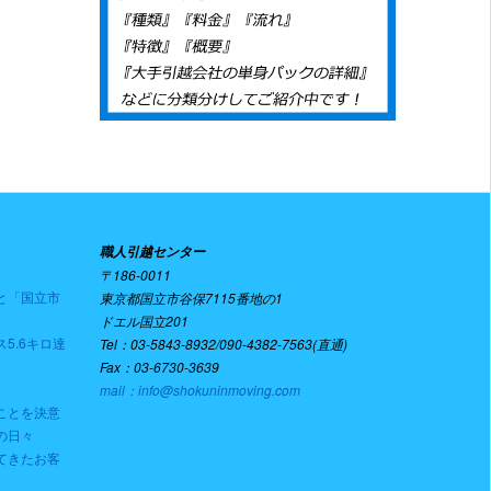
職人引越センター
〒186-0011
と「国立市
東京都国立市谷保7115番地の1
ドエル国立201
5.6キロ達
Tel：03-5843-8932/090-4382-7563(直通)
Fax：03-6730-3639
mail：info@shokuninmoving.com
ことを決意
の日々
てきたお客