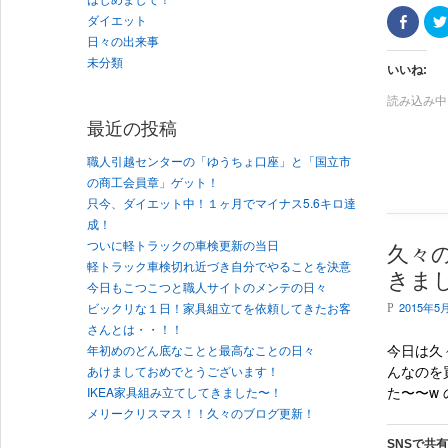
ダイエット
F
a
日々の出来事
c
e
未分類
b
いいね:
o
o
読み込み中..
k
で
最近の投稿
共
有
(
職人引越センターの「ゆうちょ口座」と「国立市
新
し
の商工会員章」ゲット！
い
ウ
只今、ダイエット中！１ヶ月でマイナス5.6キロ達
ィ
成！
ン
ド
ついに軽トラックの車検更新の当日
ウ
久々
で
軽トラック車検切れ近づき自分でやることを決意
開
きま
き
今日もこつこつと職人サイトのメンテの日々
ま
ビックリな１日！家具組立てを依頼してきたお客
す
2015年5
P
)
さんとは・・！！
今日は久
年初めのどん底なことと最高なことの日々
んなのを
あけましておめでとうございます！
た〜〜w 
IKEA家具組み立てしてきました〜！
メリークリスマス！！久々のブログ更新！
SNSで共