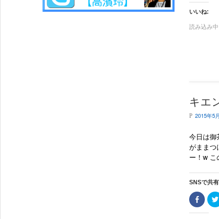
e
b
いいね:
o
o
読み込み中..
k
で
共
有
(
新
し
い
ウ
ィ
ン
ド
ウ
キエ
で
開
2015年5
き
P
ま
す
)
今日は御
がままつ
ー！w こ
SNSで共
F
a
c
e