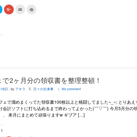
ク
ク
ク
ク
リ
リ
リ
リ
ッ
ッ
ッ
ッ
ク
ク
ク
ク
し
し
し
し
て
て
て
て
T
G
友
印
.
w
o
達
刷
i
o
へ
(
t
g
メ
新
t
l
ー
し
e
e
ル
い
r
+
で
ウ
で
で
送
ィ
共
共
信
ン
有
有
(
ド
(
(
新
ウ
新
新
し
で
し
し
い
開
い
い
ウ
き
ェで2ヶ月分の領収書を整理整頓！
ウ
ウ
ィ
ま
ィ
ィ
ン
す
月16日
, by
アキラ
日々の出来事
No comment
ン
ン
ド
)
K
c
ド
ド
ウ
ウ
ウ
で
で
で
開
フェで溜めまくってた領収書100枚以上と格闘してました~_~; とりあえ
開
開
き
き
き
ま
け会計ソフトに打ち込めるまで終わってよかった(￣▽￣) 今月5月分の
ま
ま
す
、 来月にまとめて頑張りますw ギブア […]
す
す
)
)
)
有！