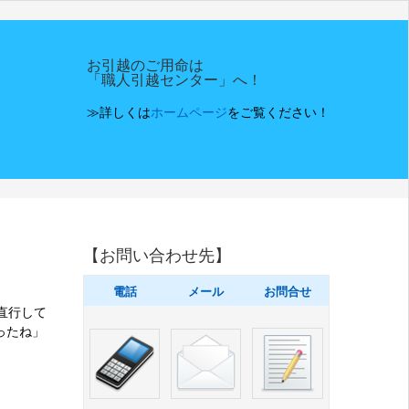
お引越のご用命は
「職人引越センター」へ！
≫詳しくは
ホームページ
をご覧ください！
【お問い合わせ先】
電話
メール
お問合せ
直行して
ったね」