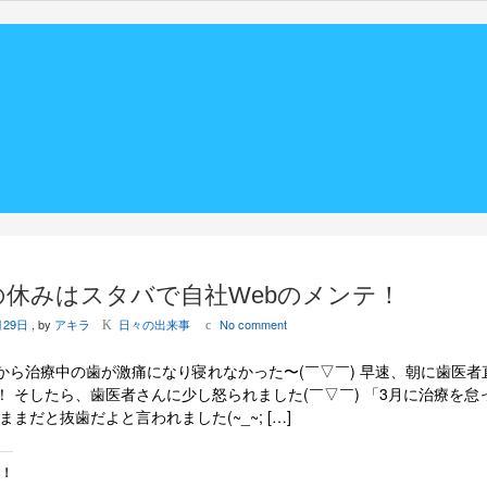
の休みはスタバで自社Webのメンテ！
月29日
, by
アキラ
日々の出来事
No comment
K
c
から治療中の歯が激痛になり寝れなかった〜(￣▽￣) 早速、朝に歯医者
！ そしたら、歯医者さんに少し怒られました(￣▽￣) 「3月に治療を怠
ままだと抜歯だよと言われました(~_~; […]
有！